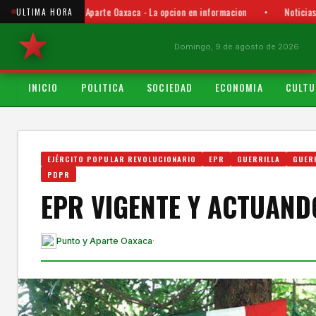
Punto y Aparte Oaxaca - La opcion en informacion
•
Noticias
ULTIMA HORA
Domingo, 9 de agosto de 2026
INICIO
POLITICA
SOCIEDAD
ECONOMIA
CULTU
EJÉRCITO POPULAR REVOLUCIONARIO
EPR
GUERRILLA
GUER
PDPR
EPR VIGENTE Y ACTUAND
Punto y Aparte Oaxaca
·