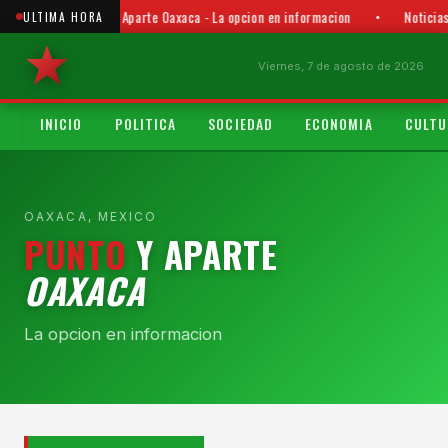
Punto y Aparte Oaxaca - La opcion en informacion
•
Noticia
ULTIMA HORA
Viernes, 7 de agosto de 2026
INICIO
POLITICA
SOCIEDAD
ECONOMIA
CULTU
OAXACA, MEXICO
PUNTO
Y APARTE
OAXACA
La opcion en informacion