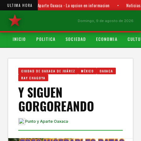
Punto y Aparte Oaxaca - La opcion en informacion
•
Noticias
ULTIMA HORA
Domingo, 9 de agosto de 2026
INICIO
POLITICA
SOCIEDAD
ECONOMIA
CULTU
CIUDAD DE OAXACA DE JUÁREZ
MÉXICO
OAXACA
RAY CHAGOYA
Y SIGUEN
GORGOREANDO
Punto y Aparte Oaxaca
·