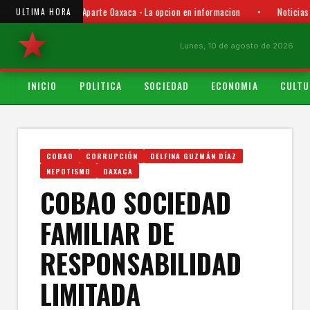
Punto y Aparte Oaxaca - La opcion en informacion
•
Noticias
ULTIMA HORA
Lunes, 10 de agosto de 2026
INICIO
POLITICA
SOCIEDAD
ECONOMIA
CULTU
COBAO
CORRUPCIÓN
DELFINA GUZMÁN DÍAZ
NEPOTISMO
OAXACA
COBAO SOCIEDAD
FAMILIAR DE
RESPONSABILIDAD
LIMITADA