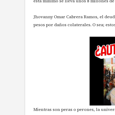
esta mínimo se lleva unos 8 millones d
Jhovanny Omar Cabrera Ramos, el deudor
pesos por daños colaterales. O sea; est
Mientras son peras o perones, la univer