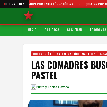
S USADOS POR TANIA LÓPEZ LÓPEZ?
•
¡DEA VA POR NARCOPOLÍTICO
ULTIMA HORA
INICIO
POLITICA
SOCIEDAD
ECONOMIA
CORRUPCIÓN
ENRIQUE MARTÍNEZ MARTÍNEZ
OAXA
LAS COMADRES BUS
PASTEL
Punto y Aparte Oaxaca
·