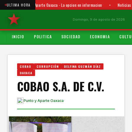
Punto y Aparte Oaxaca - La opcion en informacion
•
Noticias 
ULTIMA HORA
Domingo, 9 de agosto de 2026
INICIO
POLITICA
SOCIEDAD
ECONOMIA
CULTU
COBAO
CORRUPCIÓN
DELFINA GUZMÁN DÍAZ
OAXACA
COBAO S.A. DE C.V.
Punto y Aparte Oaxaca
·