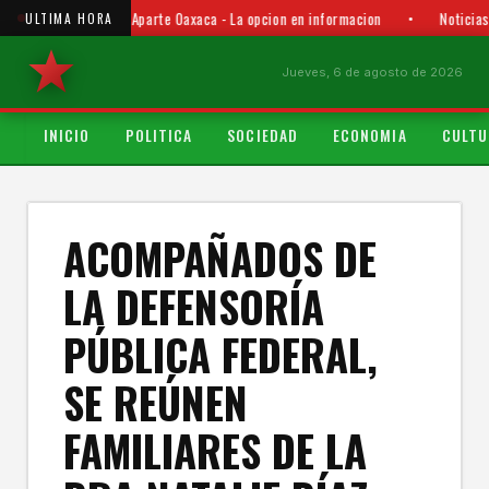
Punto y Aparte Oaxaca - La opcion en informacion
•
Noticias
ULTIMA HORA
Jueves, 6 de agosto de 2026
INICIO
POLITICA
SOCIEDAD
ECONOMIA
CULTU
ACOMPAÑADOS DE
LA DEFENSORÍA
PÚBLICA FEDERAL,
SE REÚNEN
FAMILIARES DE LA