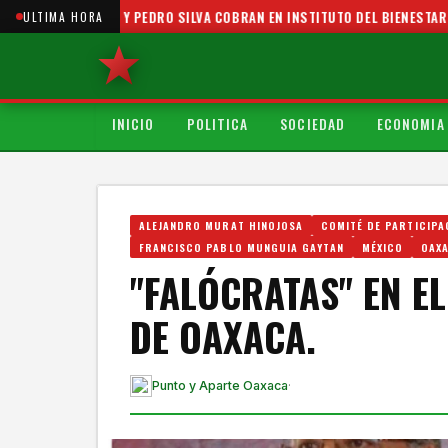
RUZ Y PEDRO SILVA COBRAN EN INSTITUTO DEL BIENESTAR
•
SOMBR
ULTIMA HORA
INICIO
POLITICA
SOCIEDAD
ECONOMIA
ALEJANDRO MURAT HINOJOSA
COMITÉ DE PARTICIPA
FRANCISCO PABLO MUNGUIA GAYTAN
MÉXICO
OAX
"FALÓCRATAS" EN E
DE OAXACA.
Punto y Aparte Oaxaca
·