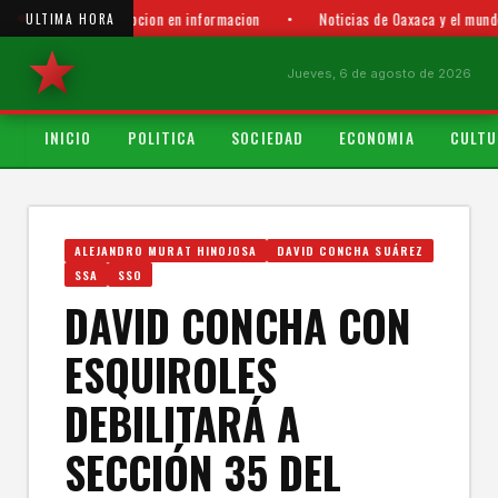
Aparte Oaxaca - La opcion en informacion
•
Noticias de Oaxaca y el mundo
ULTIMA HORA
Jueves, 6 de agosto de 2026
INICIO
POLITICA
SOCIEDAD
ECONOMIA
CULTU
ALEJANDRO MURAT HINOJOSA
DAVID CONCHA SUÁREZ
SSA
SSO
DAVID CONCHA CON
ESQUIROLES
DEBILITARÁ A
SECCIÓN 35 DEL