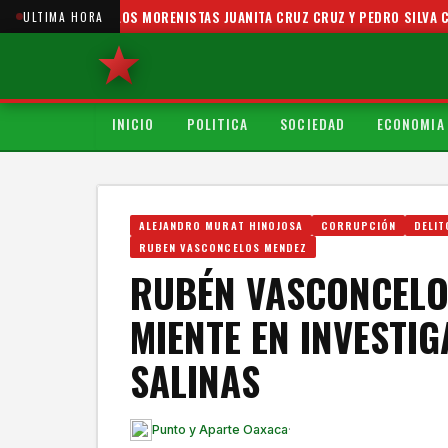
ETA DE LOS MORENISTAS JUANITA CRUZ CRUZ Y PEDRO SILVA COBRAN EN I
ULTIMA HORA
INICIO
POLITICA
SOCIEDAD
ECONOMIA
ALEJANDRO MURAT HINOJOSA
CORRUPCIÓN
DELIT
RUBEN VASCONCELOS MENDEZ
RUBÉN VASCONCELO
MIENTE EN INVESTI
SALINAS
Punto y Aparte Oaxaca
·