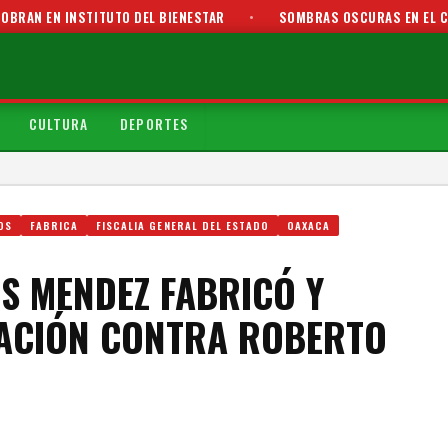
NSTITUTO DEL BIENESTAR
•
SOMBRAS OSCURAS EN EL CRÍMEN DE A
CULTURA
DEPORTES
OS
FABRICA
FISCALIA GENERAL DEL ESTADO
OAXACA
S MENDEZ FABRICÓ Y
GACIÓN CONTRA ROBERTO