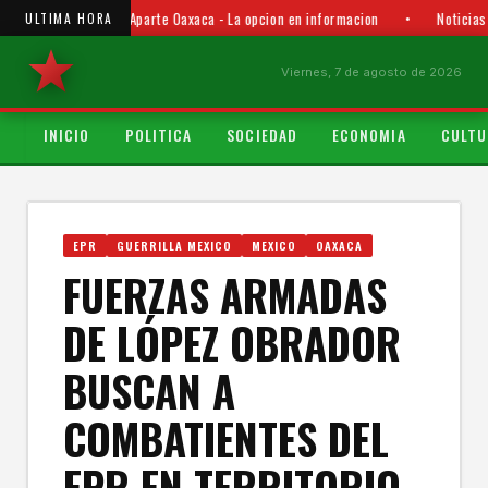
Punto y Aparte Oaxaca - La opcion en informacion
•
Noticias
ULTIMA HORA
Viernes, 7 de agosto de 2026
INICIO
POLITICA
SOCIEDAD
ECONOMIA
CULTU
EPR
GUERRILLA MEXICO
MEXICO
OAXACA
FUERZAS ARMADAS
DE LÓPEZ OBRADOR
BUSCAN A
COMBATIENTES DEL
EPR EN TERRITORIO