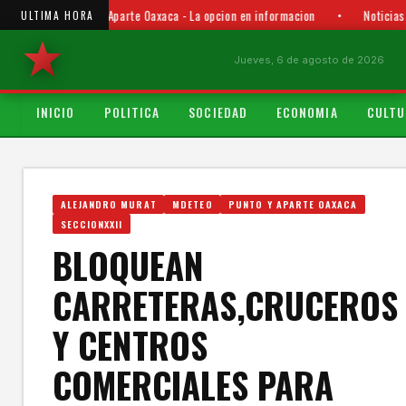
Punto y Aparte Oaxaca - La opcion en informacion
•
Noticias
ULTIMA HORA
Jueves, 6 de agosto de 2026
INICIO
POLITICA
SOCIEDAD
ECONOMIA
CULTU
ALEJANDRO MURAT
MDETEO
PUNTO Y APARTE OAXACA
SECCIONXXII
BLOQUEAN
CARRETERAS,CRUCEROS
Y CENTROS
COMERCIALES PARA