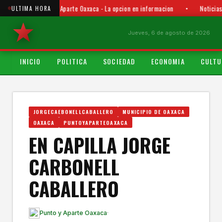
Punto y Aparte Oaxaca - La opcion en informacion
•
Noticias
ULTIMA HORA
Jueves, 6 de agosto de 2026
INICIO
POLITICA
SOCIEDAD
ECONOMIA
CULTU
JORGECAEBONELLCABALLERO
MUNICIPIO DE OAXACA
OAXACA
PUNTOYAPARTEOAXACA
EN CAPILLA JORGE
CARBONELL
CABALLERO
Punto y Aparte Oaxaca
·