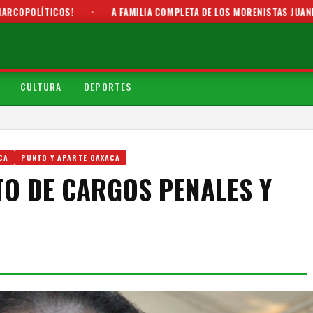
ICOS!
•
A FAMILIA COMPLETA DE LOS MORENISTAS JUANITA CRUZ CR
CULTURA
DEPORTES
CA
PUNTO Y APARTE OAXACA
TO DE CARGOS PENALES Y