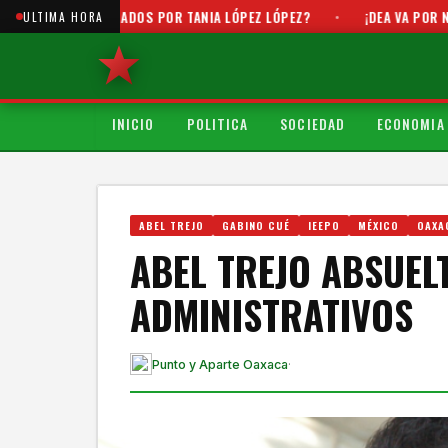
ALES USADOS POR TANIA LÓPEZ LÓPEZ?
•
¡DEA VA POR NARCOPOLÍT
ULTIMA HORA
INICIO
POLITICA
SOCIEDAD
ECONOMIA
ABEL TREJO
GABINO CUÉ
IEEPO
MÉXICO
OAXA
ABEL TREJO ABSUEL
ADMINISTRATIVOS
Punto y Aparte Oaxaca
·