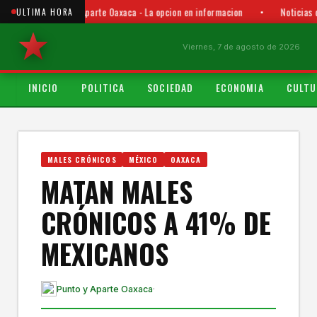
Punto y Aparte Oaxaca - La opcion en informacion
•
Noticias 
ULTIMA HORA
Viernes, 7 de agosto de 2026
INICIO
POLITICA
SOCIEDAD
ECONOMIA
CULTU
MALES CRÓNICOS
MÉXICO
OAXACA
MATAN MALES
CRÓNICOS A 41% DE
MEXICANOS
Punto y Aparte Oaxaca
·