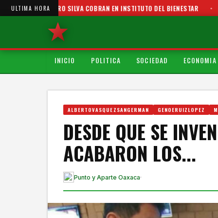
Y PEDRO SILVA COBRAN EN INSTITUTO DEL BIENESTAR
•
SOMBRAS OS
ULTIMA HORA
INICIO
POLITICA
SOCIEDAD
ECONOMIA
ALBERTOVASQUEZSANGERMAN
GENOERUIZLOPEZ
M
DESDE QUE SE INVE
ACABARON LOS...
Punto y Aparte Oaxaca
·