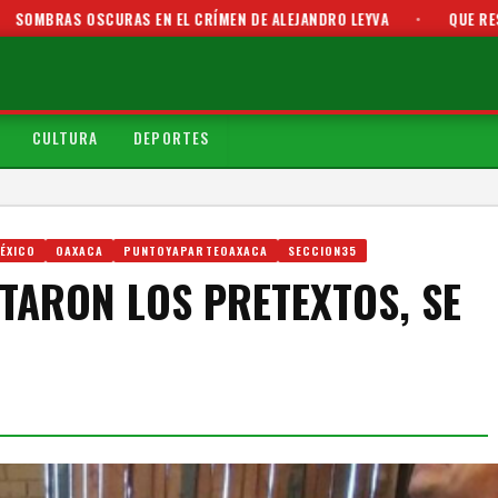
CURAS EN EL CRÍMEN DE ALEJANDRO LEYVA
•
QUE RESULTADOS HAY 
CULTURA
DEPORTES
ÉXICO
OAXACA
PUNTOYAPARTEOAXACA
SECCION35
NTARON LOS PRETEXTOS, SE