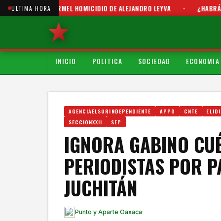
TIGACIÓN PORMEL HOMICIDIO DE ALEJANDRO LEYVA
•
¿HABRÁ MÁS VI
ULTIMA HORA
INICIO
POLITICA
SOCIEDAD
ECONOMIA
AGENCIAELSURINDEPENDIENTE
APPO
CNTE
ELID
SECCIONXXII
SEP
IGNORA GABINO CUÉ
PERIODISTAS POR P
JUCHITÁN
Punto y Aparte Oaxaca
·