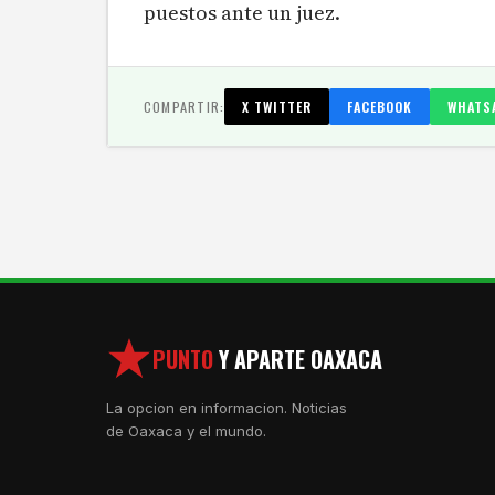
puestos ante un juez.
COMPARTIR:
X TWITTER
FACEBOOK
WHATS
PUNTO
Y APARTE OAXACA
La opcion en informacion. Noticias
de Oaxaca y el mundo.