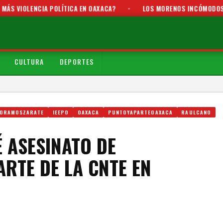
OLENCIA POLÍTICA EN OAXACA?
•
LOS MORENOS INCÓMODOS
•
CULTURA
DEPORTES
IORAMOSZARATE
IEEPO
OAXACA
PUNTOYAPARTEOAXACA
RAULCANO
 ASESINATO DE
ARTE DE LA CNTE EN