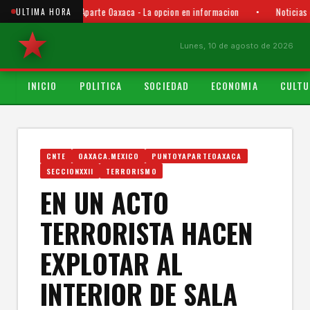
Punto y Aparte Oaxaca - La opcion en informacion
•
Noticias 
ULTIMA HORA
Lunes, 10 de agosto de 2026
INICIO
POLITICA
SOCIEDAD
ECONOMIA
CULTU
CNTE
OAXACA.MEXICO
PUNTOYAPARTEOAXACA
SECCIONXXII
TERRORISMO
EN UN ACTO
TERRORISTA HACEN
EXPLOTAR AL
INTERIOR DE SALA