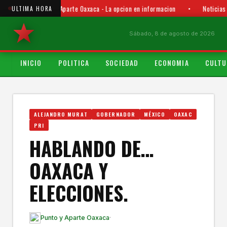
Punto y Aparte Oaxaca - La opcion en informacion
•
Noticias
ULTIMA HORA
Sábado, 8 de agosto de 2026
INICIO
POLITICA
SOCIEDAD
ECONOMIA
CULTU
ALEJANDRO MURAT
GOBERNADOR
MÉXICO
OAXAC
PRI
HABLANDO DE…
OAXACA Y
ELECCIONES.
Punto y Aparte Oaxaca
·