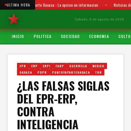
Punto y Aparte Oaxaca - La opcion en informacion
•
Noticias de
ULTIMA HORA
Sábado, 8 de agosto de 2026
INICIO
POLITICA
SOCIEDAD
ECONOMIA
CULTU
EPR
ERP
ERPI
FARP
GUERRILLA
MEXICO
OAXACA
PDPR
PUNTOYAPARTEOAXACA
TDR
¿LAS FALSAS SIGLAS
DEL EPR-ERP,
CONTRA
INTELIGENCIA