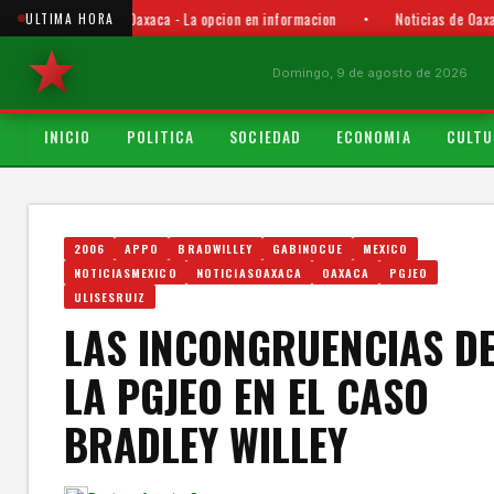
Punto y Aparte Oaxaca - La opcion en informacion
•
Noticias de Oaxac
ULTIMA HORA
Domingo, 9 de agosto de 2026
INICIO
POLITICA
SOCIEDAD
ECONOMIA
CULTU
2006
APPO
BRADWILLEY
GABINOCUE
MEXICO
NOTICIASMEXICO
NOTICIASOAXACA
OAXACA
PGJEO
ULISESRUIZ
LAS INCONGRUENCIAS D
LA PGJEO EN EL CASO
BRADLEY WILLEY