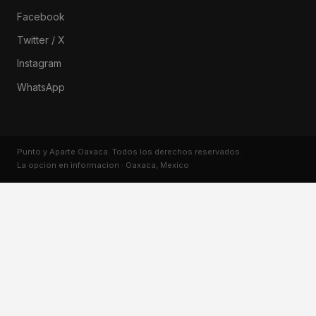
Facebook
Twitter / X
Instagram
WhatsApp
Punto y Aparte Oaxaca. Todos los derechos reservados.
La opcion en informacion · Oaxaca, Mexico