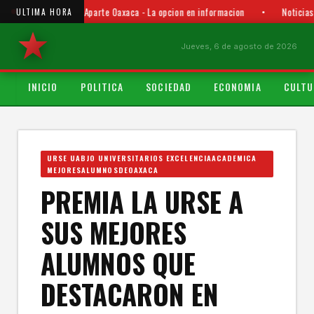
Punto y Aparte Oaxaca - La opcion en informacion
•
Noticias
ULTIMA HORA
Jueves, 6 de agosto de 2026
INICIO
POLITICA
SOCIEDAD
ECONOMIA
CULTU
URSE UABJO UNIVERSITARIOS EXCELENCIAACADEMICA
MEJORESALUMNOSDEOAXACA
PREMIA LA URSE A
SUS MEJORES
ALUMNOS QUE
DESTACARON EN