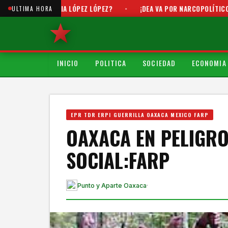
 TANIA LÓPEZ LÓPEZ?
•
¡DEA VA POR NARCOPOLÍTICOS!
•
A F
ULTIMA HORA
INICIO
POLITICA
SOCIEDAD
ECONOMIA
EPR TDR ERPI GUERRILLA OAXACA MEXICO FARP
OAXACA EN PELIGRO
SOCIAL:FARP
Punto y Aparte Oaxaca
·