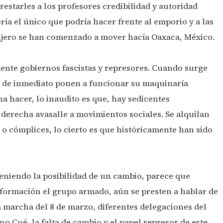
restarles a los profesores credibilidad y autoridad
ía el único que podría hacer frente al emporio y a las
njero se han comenzado a mover hacía Oaxaca, México.
ente gobiernos fascistas y represores. Cuando surge
, de inmediato ponen a funcionar su maquinaría
a hacer, lo inaudito es que, hay sedicentes
 derecha avasalle a movimientos sociales. Se alquilan
 o cómplices, lo cierto es que históricamente han sido
eniendo la posibilidad de un cambio, parece que
formación el grupo armado, aún se presten a hablar de
 marcha del 8 de marzo, diferentes delegaciones del
o Cué, la falta de cambio y el papel represor de este