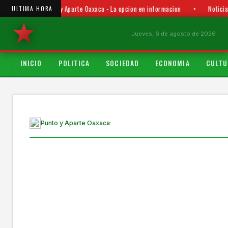
Punto y Aparte Oaxaca - La opcion en informacion
•
Noticia
ULTIMA HORA
Jueves, 6 de agosto de 2026
INICIO
POLITICA
SOCIEDAD
ECONOMIA
CULTU
Punto y Aparte Oaxaca
·