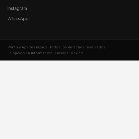
Instagram
WhatsApp
Punto y Aparte Oaxaca. Todos los derechos reservados.
La opcion en informacion · Oaxaca, Mexico