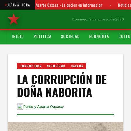
Punto y Aparte Oaxaca - La opcion en informacion
•
Noticias
ULTIMA HORA
Domingo, 9 de agosto de 2026
INICIO
POLITICA
SOCIEDAD
ECONOMIA
CULTU
CORRUPCIÓN
NEPOTISMO
OAXACA
LA CORRUPCIÓN DE
DOÑA NABORITA
Punto y Aparte Oaxaca
·